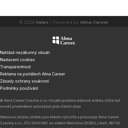
© 2026
Valeo
| Powered by
Alma Career
Nahlásit nezákonný obsah
Nastavení cookies
Transparentnost
Reklama na portálech Alma Career
Zásady ochrany soukromí
Podmínky používání
© Alma Career Czechia s.r.o. Vizuální podoba webové stránky může být
rovněž předmětem autorských práv třetích stran
Webovou stránku stránku pro klienta vytvořila a provozuje Alma Career
Czechia s.r.o., IČO 26441381, se sídlem Menclova 2538/2, Libeň, 180 00