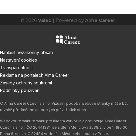
© 2026
Valeo
| Powered by
Alma Career
Nahlásit nezákonný obsah
Nastavení cookies
Transparentnost
Reklama na portálech Alma Career
Zásady ochrany soukromí
Podmínky používání
© Alma Career Czechia s.r.o. Vizuální podoba webové stránky může být
rovněž předmětem autorských práv třetích stran
Webovou stránku stránku pro klienta vytvořila a provozuje Alma Career
Czechia s.r.o., IČO 26441381, se sídlem Menclova 2538/2, Libeň, 180 00
Praha 8, sp. zn. C 82484 vedená u Městského soudu v Praze.