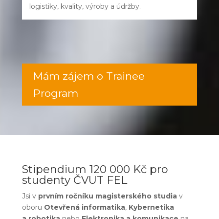
logistiky, kvality, výroby a údržby.
Mám zájem o Trainee
Program
Stipendium 120 000 Kč pro
studenty ČVUT FEL
Jsi v
prvním ročníku magisterského studia
v
oboru
Otevřená informatika
,
Kybernetika
a robotika
nebo
Elektronika a komunikace
na