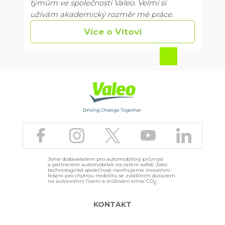
týmům ve společnosti Valeo. Velmi si
užívám akademický rozměr mé práce.
Více o Vítovi
Z
p
ě
t
n
a
h
o
r
u
Jsme dodavatelem pro automobilový průmysl
a partnerem automobilek na celém světě. Jako
technologická společnost navrhujeme inovativní
řešení pro chytrou mobilitu se zvláštním důrazem
na autonomní řízení a snižování emisí CO
.
2
KONTAKT