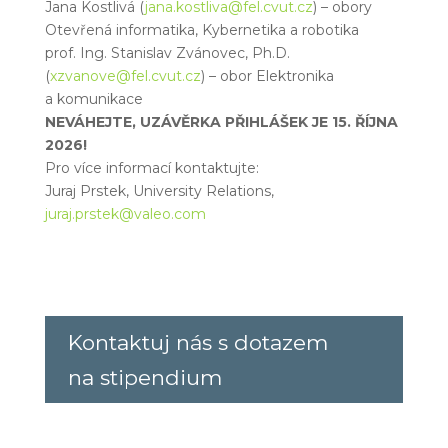
Jana Kostlivá (
jana.kostliva@fel.cvut.cz
) – obory
Otevřená informatika, Kybernetika a robotika
prof. Ing. Stanislav Zvánovec, Ph.D.
(
xzvanove@fel.cvut.cz
) – obor Elektronika
a komunikace
NEVÁHEJTE, UZÁVĚRKA PŘIHLÁŠEK JE 15. ŘÍJNA
2026!
Pro více informací kontaktujte:
Juraj Prstek, University Relations,
juraj.prstek@valeo.com
Kontaktuj nás s dotazem
na stipendium