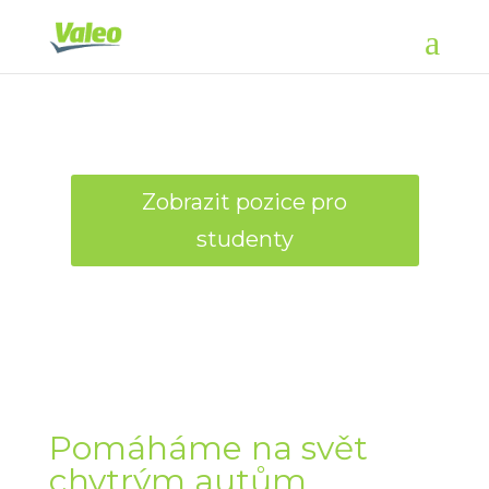
Zobrazit pozice pro
Zobrazit pozice pro
Zobrazit pozice pro
Zobrazit pozice pro
studenty
studenty
studenty
studenty
Pomáháme na svět
chytrým autům