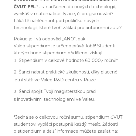
ČVUT FEL
? Jsi nadšenec do nových technologií,
vynikáš v matematice, fyzice, či programování?
Láká tě nahlédnout pod pokličku nových
technologií, které tvoří základ pro autonomní auta?
Pokud je Tvá odpověď „ANO“, pak
Valeo
stipendium
je určeno právě Tobě! Studenti,
kterým bude
stipendium
přiděleno, získají:
Stipendium
v celkové hodnotě 60 000,- ročně*
Šanci nabrat praktické zkušenosti, díky placené
letní stáži ve Valeo R&D centru v Praze
Šanci spojit Tvojí magisterstkou práci
s inovativními technologiemi ve Valeu.
*Jedná se o celkovou roční sumu,
stipendium
ČVUT
studentovi vyplácí postupně každý měsíc. Žádosti
o
stipendium
a další informace můžete zasílat na: