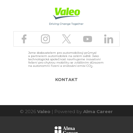
ě
t
n
a
h
o
r
u
Jsme dodavatelem pro automobilový průmysl
a partnerem automobilek na celém světě. Jako
technologická společnost navrhujeme inovativní
řešení pro chytrou mobilitu se zvláštním důrazem
na autonomní řízení a snižování emisí CO
.
2
KONTAKT
© 2026
Valeo
| Powered by
Alma Career