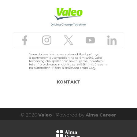
ě
t
n
a
h
o
r
u
Jsme dodavatelem pro automobilový průmysl
a partnerem automobilek na celém světě. Jako
technologická společnost navrhujeme inovativní
řešení pro chytrou mobilitu se zvláštním důrazem
na autonomní řízení a snižování emisí CO
.
2
KONTAKT
© 2026
Valeo
| Powered by
Alma Career